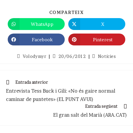
SHARE
COMPARTEIX
THIS
CONTENT
WhatsApp
X
Opens
Opens
in
in
a
a
new
new
Facebook
Pinterest
Opens
Opens
window
window
in
in
a
a
new
new
Autor
Entrada
Categoria
Volodymyr
20/06/2012
Notícies
window
window
de
publicada:
de
l'entrada:
l'entrada:
Llegeix
Entrada anterior
més
Entrevista Tess Buck i Gili: «No és gaire normal
articles
caminar de puntetes» (EL PUNT AVUI)
Entrada següent
El gran salt del Marià (ARA.CAT)