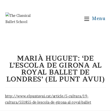
Vés
al
contingut
Menu
MARIÀ HUGUET: ‘DE
L’ESCOLA DE GIRONA AL
ROYAL BALLET DE
LONDRES’ (EL PUNT AVUI)
http://www.elpuntavui.cat/article/5-cultura/19-
cultura/551855-de-lescola-de-girona-al-royal-ballet