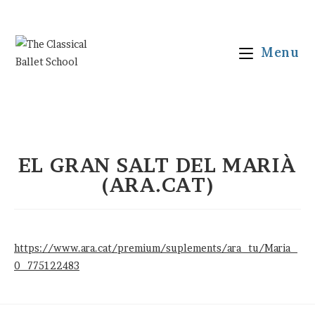
Vés
al
contingut
Menu
EL GRAN SALT DEL MARIÀ
(ARA.CAT)
https://www.ara.cat/premium/suplements/ara_tu/Maria_
0_775122483