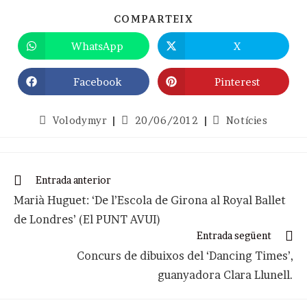
SHARE
COMPARTEIX
THIS
CONTENT
WhatsApp
X
Opens
Opens
in
in
a
a
new
new
Facebook
Pinterest
Opens
Opens
window
window
in
in
a
a
new
new
Autor
Entrada
Categoria
Volodymyr
20/06/2012
Notícies
window
window
de
publicada:
de
l'entrada:
l'entrada:
Llegeix
Entrada anterior
més
Marià Huguet: ‘De l’Escola de Girona al Royal Ballet
articles
de Londres’ (El PUNT AVUI)
Entrada següent
Concurs de dibuixos del ‘Dancing Times’,
guanyadora Clara Llunell.