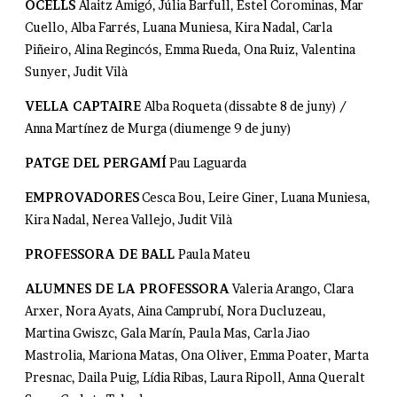
OCELLS
Alaitz Amigó, Júlia Barfull, Estel Corominas, Mar
Cuello, Alba Farrés, Luana Muniesa, Kira Nadal, Carla
Piñeiro, Alina Regincós, Emma Rueda, Ona Ruiz, Valentina
Sunyer, Judit Vilà
VELLA CAPTAIRE
Alba Roqueta (dissabte 8 de juny) /
Anna Martínez de Murga (diumenge 9 de juny)
PATGE DEL PERGAMÍ
Pau Laguarda
EMPROVADORES
Cesca Bou, Leire Giner, Luana Muniesa,
Kira Nadal, Nerea Vallejo, Judit Vilà
PROFESSORA DE BALL
Paula Mateu
ALUMNES DE LA PROFESSORA
Valeria Arango, Clara
Arxer, Nora Ayats, Aina Camprubí, Nora Ducluzeau,
Martina Gwiszc, Gala Marín, Paula Mas, Carla Jiao
Mastrolia, Mariona Matas, Ona Oliver, Emma Poater, Marta
Presnac, Daila Puig, Lídia Ribas, Laura Ripoll, Anna Queralt