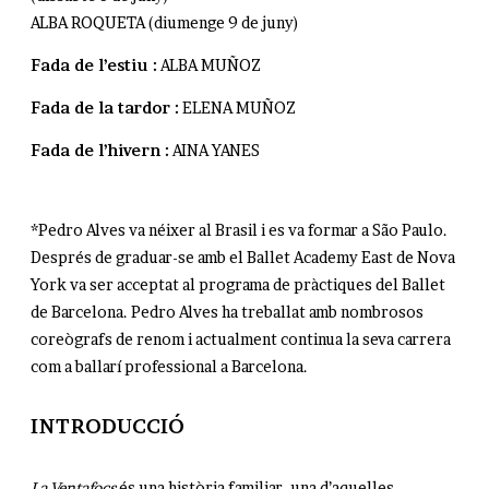
ALBA ROQUETA (diumenge 9 de juny)
Fada de l’estiu :
ALBA MUÑOZ
Fada de la tardor :
ELENA MUÑOZ
Fada de l’hivern :
AINA YANES
*
Pedro Alves va néixer al Brasil i es va formar a São Paulo.
Després de graduar-se amb el Ballet Academy East de Nova
York va ser acceptat al programa de pràctiques del Ballet
de Barcelona. Pedro Alves ha treballat amb nombrosos
coreògrafs de renom i actualment continua la seva carrera
com a ballarí professional a Barcelona.
INTRODUCCIÓ​
La Ventafocs
és una història familiar, una d’aquelles