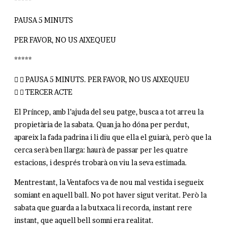
*****
PAUSA 5 MINUTS
PER FAVOR, NO US AIXEQUEU
*****
PAUSA 5 MINUTS. PER FAVOR, NO US AIXEQUEU
TERCER ACTE
El Príncep, amb l’ajuda del seu patge, busca a tot arreu la
propietària de la sabata. Quan ja ho dóna per perdut,
apareix la fada padrina i li diu que ella el guiarà, però que la
cerca serà ben llarga: haurà de passar per les quatre
estacions, i després trobarà on viu la seva estimada.
Mentrestant, la Ventafocs va de nou mal vestida i segueix
somiant en aquell ball. No pot haver sigut veritat. Però la
sabata que guarda a la butxaca li recorda, instant rere
instant, que aquell bell somni era realitat.