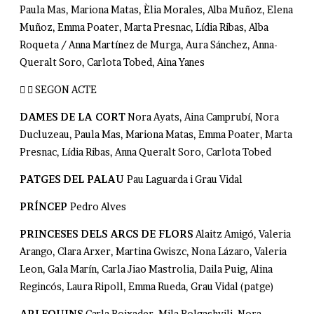
Paula Mas, Mariona Matas, Èlia
Morales, Alba Muñoz, Elena
Muñoz, Emma Poater, Marta Presnac, Lídia Ribas, Alba
Roqueta / Anna Martínez de Murga, Aura Sánchez, Anna-
Queralt Soro, Carlota Tobed, Aina Yanes
SEGON ACTE
DAMES DE LA CORT
Nora Ayats, Aina Camprubí, Nora
Ducluzeau, Paula Mas, Mariona Matas, Emma Poater, Marta
Presnac, Lídia Ribas, Anna Queralt Soro, Carlota Tobed
PATGES DEL PALAU
Pau Laguarda i Grau Vidal
PRÍNCEP
Pedro Alves
PRINCESES DELS ARCS DE FLORS
Alaitz Amigó, Valeria
Arango, Clara Arxer, Martina Gwiszc, Nona Lázaro, Valeria
Leon, Gala Marín, Carla Jiao Mastrolia, Daila Puig, Alina
Regincós, Laura Ripoll, Emma Rueda, Grau Vidal (patge)
ARLEQUINS
Carla Boixader, Mila Bolgashvili, Nora