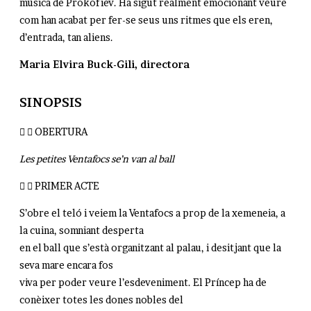
música de Prokofiev. Ha sigut realment emocionant veure
com han acabat per fer-se seus uns ritmes que els eren,
d’entrada, tan aliens.
Maria Elvira Buck-Gili, directora
SINOPSIS
OBERTURA
Les petites Ventafocs se’n van al ball
PRIMER ACTE
S’obre el teló i veiem la Ventafocs a prop de la xemeneia, a
la cuina, somniant desperta
en el ball que s’està organitzant al palau, i desitjant que la
seva mare encara fos
viva per poder veure l’esdeveniment. El Príncep ha de
conèixer totes les dones nobles del