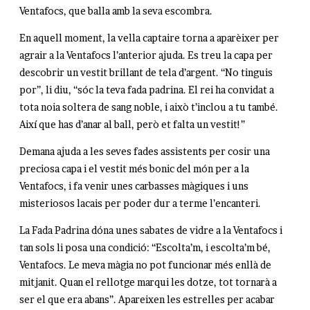
Ventafocs, que balla amb la seva escombra.
En aquell moment, la vella captaire torna a aparèixer per
agrair a la Ventafocs l’anterior ajuda. Es treu la capa per
descobrir un vestit brillant de tela d’argent. “No tinguis
por”, li diu, “sóc la teva fada padrina. El rei ha convidat a
tota noia soltera de sang noble, i això t’inclou a tu també.
Així que has d’anar al ball, però et falta un vestit!”
Demana ajuda a les seves fades assistents per cosir una
preciosa capa i el vestit més bonic del món per a la
Ventafocs, i fa venir unes carbasses màgiques i uns
misteriosos lacais per poder dur a terme l’encanteri.
La Fada Padrina dóna unes sabates de vidre a la Ventafocs i
tan sols li posa una condició: “Escolta’m, i escolta’m bé,
Ventafocs. Le meva màgia no pot funcionar més enllà de
mitjanit. Quan el rellotge marqui les dotze, tot tornarà a
ser el que era abans”. Apareixen les estrelles per acabar