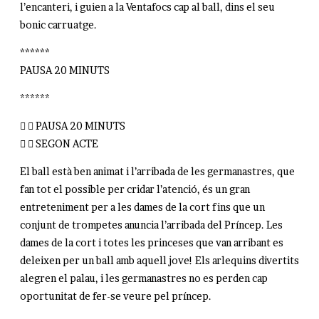
l’encanteri, i guien a la Ventafocs cap al ball, dins el seu
bonic carruatge.
******
PAUSA 20 MINUTS
******
PAUSA 20 MINUTS
SEGON ACTE
El ball està ben animat i l’arribada de les germanastres, que
fan tot el possible per cridar l’atenció, és un gran
entreteniment per a les dames de la cort fins que un
conjunt de trompetes anuncia l’arribada del Príncep. Les
dames de la cort i totes les princeses que van arribant es
deleixen per un ball amb aquell jove! Els arlequins divertits
alegren el palau, i les germanastres no es perden cap
oportunitat de fer-se veure pel príncep.