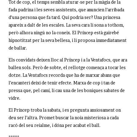
Tot de cop, el temps sembla aturar-se per la màgia de la
fada padrina i les seves assistents, que anuncien l’arribada
d’una persona que fa tard. Qui podria ser? Una princesa
apareix a dalt de les escales. La seva cara li sona a tothom,
però alhora ningú no la coneix. El Príncep està gairebé
hipnotitzat per la seva bellesa, i li proposa immediatament
de ballar.
Els convidats deixen lloc al Príncep i a la Ventafocs, que ara
ballen sols. Però de sobte, el rellotge comença a tocar les
dotze. La Ventafocs recorda que ha de marxar abans que
l’encanteri deixi de tenir efecte. Marxa de cop i tan de
pressa que, pel camí, li cau una de les boniques sabates de
vidre.
El Príncep troba la sabata, i es pregunta ansiosament on
deu ser l’altra. Promet buscar la noia misteriosa a cada
racó del seu reialme, i dóna per acabat el ball.