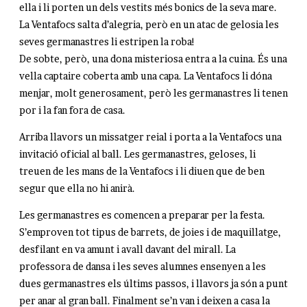
ella i li porten un dels vestits més bonics de la seva mare.
La Ventafocs salta d’alegria, però en un atac de gelosia les
seves germanastres li estripen la roba!
De sobte, però, una dona misteriosa entra a la cuina. És una
vella captaire coberta amb una capa. La Ventafocs li dóna
menjar, molt generosament, però les germanastres li tenen
por i la fan fora de casa.
Arriba llavors un missatger reial i porta a la Ventafocs una
invitació oficial al ball. Les germanastres, geloses, li
treuen de les mans de la Ventafocs i li diuen que de ben
segur que ella no hi anirà.
Les germanastres es comencen a preparar per la festa.
S’emproven tot tipus de barrets, de joies i de maquillatge,
desfilant en va amunt i avall davant del mirall. La
professora de dansa i les seves alumnes ensenyen a les
dues germanastres els últims passos, i llavors ja són a punt
per anar al gran ball. Finalment se’n van i deixen a casa la