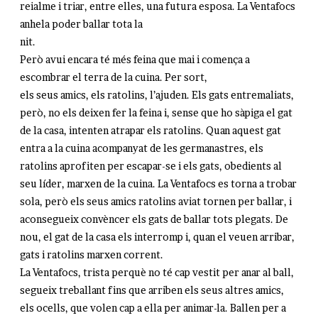
reialme i triar, entre elles, una futura esposa. La Ventafocs
anhela poder ballar tota la
nit.
Però avui encara té més feina que mai i comença a
escombrar el terra de la cuina. Per sort,
els seus amics, els ratolins, l’ajuden. Els gats entremaliats,
però, no els deixen fer la feina i, sense que ho sàpiga el gat
de la casa, intenten atrapar els ratolins. Quan aquest gat
entra a la cuina acompanyat de les germanastres, els
ratolins aprofiten per escapar-se i els gats, obedients al
seu líder, marxen de la cuina. La Ventafocs es torna a trobar
sola, però els seus amics ratolins aviat tornen per ballar, i
aconsegueix convèncer els gats de ballar tots plegats. De
nou, el gat de la casa els interromp i, quan el veuen arribar,
gats i ratolins marxen corrent.
La Ventafocs, trista perquè no té cap vestit per anar al ball,
segueix treballant fins que arriben els seus altres amics,
els ocells, que volen cap a ella per animar-la. Ballen per a