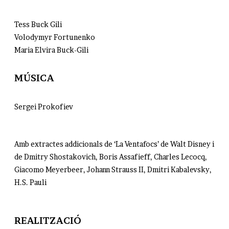
Tess Buck Gili
Volodymyr Fortunenko
Maria Elvira Buck-Gili
MÚSICA​
Sergei Prokofiev​
Amb extractes addicionals de ‘La Ventafocs’ de Walt Disney i
de Dmitry Shostakovich, Boris Assafieff, Charles Lecocq,
Giacomo Meyerbeer, Johann Strauss II, Dmitri Kabalevsky,
H.S. Pauli
REALITZACIÓ