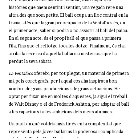
històries que anem sentint i sentint, una vegada rere una
altra des que som petits. El ball ocupa un lloc central en la
trama, atès que la gran preocupació de la Ventafocs és, en
el primer acte, saber si podrà o no assistir al ball del palau.
En el segon acte, és el propi ball el que passa a primera
fila, fins que el rellotge toca les dotze. Finalment, és clar,
arriba la recerca d’aquella ballarina misteriosa que ha
perdut la seva sabata.
La Ventafocs
ofereix, per tot plegat, un material de primera
mà pels coreògrafs, per la qual cosa ha inspirat a bon
nombre de grans produccions i de grans actuacions. He
optat per fixar-me en moltes d’aquestes, ja sigui el treball
de Walt Disney o el de Frederick Ashton, per adaptar el ball
a les capacitats i a les ambicions dels meus alumnes.
Un punt en què voldria insistir és en la complexitat que
representa pels joves ballarins la poderosa i complicada