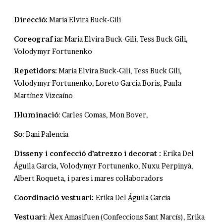
Direcció:
Maria Elvira Buck-Gili
Coreografia:
Maria Elvira Buck-Gili, Tess Buck Gili,
Volodymyr Fortunenko
Repetidors:
Maria Elvira Buck-Gili, Tess Buck Gili,
Volodymyr Fortunenko, Loreto Garcia Boris, Paula
Martínez Vizcaíno
Il·luminació
: Carles Comas, Mon Bover,
So
: Dani Palencia
Disseny i confecció d’atrezzo i decorat :
Erika Del
Águila Garcia, Volodymyr Fortunenko, Nuxu Perpinyà,
Albert Roqueta, i pares i mares col·laboradors
Coordinació vestuari:
Erika Del Águila Garcia
Vestuari
: Àlex Amasifuen (Confeccions Sant Narcís), Erika