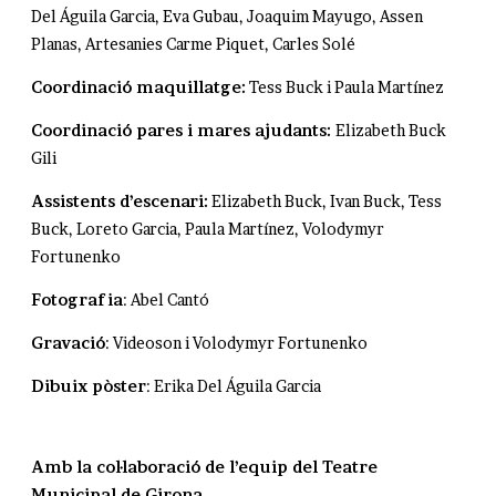
Del Águila Garcia, Eva Gubau, Joaquim Mayugo, Assen
Planas, Artesanies Carme Piquet, Carles Solé
Coordinació maquillatge:
Tess Buck i Paula Martínez
Coordinació pares i mares ajudants:
Elizabeth Buck
Gili
Assistents d’escenari:
Elizabeth Buck, Ivan Buck, Tess
Buck, Loreto Garcia, Paula Martínez, Volodymyr
Fortunenko
Fotografia
: Abel Cantó
Gravació
: Videoson i Volodymyr Fortunenko
Dibuix pòster
: Erika Del Águila Garcia
Amb la col·laboració de l’equip del Teatre
Municipal de Girona