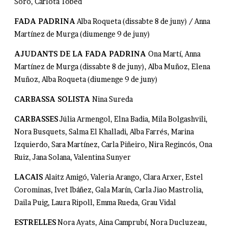
Soro, Carlota Tobed
FADA PADRINA
Alba Roqueta (dissabte 8 de juny) / Anna
Martínez de Murga (diumenge 9 de juny)
AJUDANTS DE LA FADA PADRINA
Ona Martí, Anna
Martínez de Murga (dissabte 8 de juny), Alba Muñoz, Elena
Muñoz, Alba Roqueta (diumenge 9 de juny)
CARBASSA SOLISTA
Nina Sureda
CARBASSES
Júlia Armengol, Elna Badia, Mila Bolgashvili,
Nora Busquets, Salma El Khalladi, Alba Farrés, Marina
Izquierdo, Sara Martínez, Carla Piñeiro, Nira Regincós, Ona
Ruiz, Jana Solana, Valentina Sunyer
LACAIS
Alaitz Amigó, Valeria Arango, Clara Arxer, Estel
Corominas, Ivet Ibáñez, Gala Marín, Carla Jiao Mastrolia,
Daila Puig, Laura Ripoll, Emma Rueda, Grau Vidal
ESTRELLES
Nora Ayats, Aina Camprubí, Nora Ducluzeau,