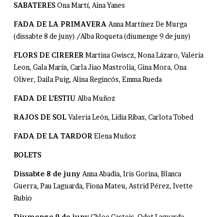
SABATERES
Ona Martí, Aina Yanes
FADA DE LA PRIMAVERA
Anna Martínez De Murga
(dissabte 8 de juny) /Alba Roqueta (diumenge 9 de juny)
FLORS DE CIRERER
Martina Gwiscz, Nona Lázaro, Valeria
Leon, Gala Marín, Carla Jiao Mastrolia, Gina Mora, Ona
Oliver, Daila Puig, Alina Regincós, Emma Rueda
FADA DE L’ESTIU
Alba Muñoz
RAJOS DE SOL
Valeria León, Lídia Ribas, Carlota Tobed
FADA DE LA TARDOR
Elena Muñoz
BOLETS
Dissabte 8 de juny
Anna Abadia, Iris Gorina, Blanca
Guerra, Pau Laguarda, Fiona Mateu, Astrid Pérez, Ivette
Rubio
Diumenge 9 de juny
Chloe Casteis, Odet Laguarda,