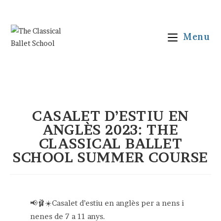
Vés
al
contingut
Menu
CASALET D’ESTIU EN
ANGLÈS 2023: THE
CLASSICAL BALLET
SCHOOL SUMMER COURSE
📢🩰☀️Casalet d’estiu en anglès per a nens i
nenes de 7 a 11 anys.