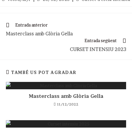
window
window
de
publicada:
de
l'entrada:
l'entrada:
Llegeix
Entrada anterior
més
Masterclass amb Glòria Gella
articles
Entrada següent
CURSET INTENSIU 2023
TAMBÉ US POT AGRADAR
Masterclass amb Glòria Gella
11/12/2022