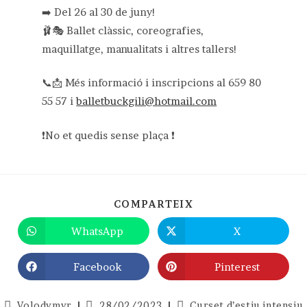
➡️ Del 26 al 30 de juny!
🩰🎭 Ballet clàssic, coreografies,
maquillatge, manualitats i altres tallers!
📞📩 Més informació i inscripcions al 659 80
55 57 i
balletbuckgili@hotmail.com
❗No et quedis sense plaça ❗
SHARE
COMPARTEIX
THIS
CONTENT
WhatsApp
X
Opens
Opens
in
in
a
a
new
new
Facebook
Pinterest
Opens
Opens
window
window
in
in
a
a
new
new
Autor
Entrada
Categoria
Volodymyr
28/02/2023
Curset d’estiu intensiu